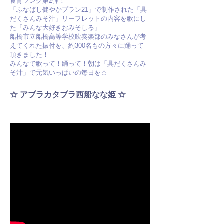
食育ソング第2弾！
「ふなばし健やかプラン21」で制作された「具
だくさんみそ汁」リーフレットの内容を歌にし
た「みんな大好きおみそしる」
船橋市立船橋高等学校吹奏楽部のみなさんが考
えてくれた振付を、約300名もの方々に踊って
頂きました！
みんなで歌って！踊って！朝は「具だくさんみ
そ汁」で元気いっぱいの毎日を☆
☆ アブラカタブラ西船なな姫 ☆