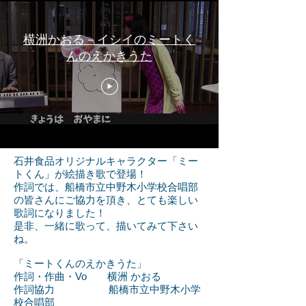
横洲かおる－イシイのミートく
んのえかきうた
石井食品オリジナルキャラクター「ミー
トくん」
​が絵描き歌で登場！
作詞では、船橋市立中野木小学校合唱部
の皆さんにご協力を頂き、とても楽しい
歌詞になりました！
​是非、一緒に歌って、描いてみて下さい
ね。
​「ミートくんのえかきうた」
作詞・作曲・Vo 横洲 かおる
作詞協力 船橋市立中野木小学
校合唱部