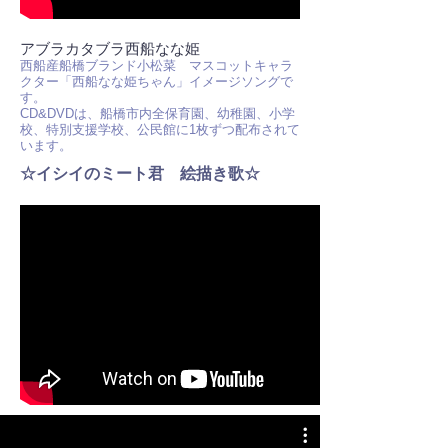
アブラカタブラ西船なな姫
西船産船橋ブランド小松菜 マスコットキャラ
クター「西船なな姫ちゃん」イメージソングで
す。
CD&DVDは、船橋市内全保育園、幼稚園、小学
校、特別支援学校、公民館に1枚ずつ配布されて
います。
☆イシイのミート君 絵描き歌☆