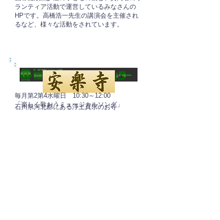
ランティア活動で運営しているみなさんの
HPです。高橋浩一先生の講演会を主催され
るなど、様々な活動をされています。
毎月第2第4水曜日 10:30～12:00
「楽しく歌おうミュージカルソング」
石川県河北郡にある浄土真宗のお寺
私が講師をさせて頂いています。
夏に開催される「安楽寺コンサート」に出演
ご興味のある方は、是非、見学・体験、お待
させて頂いています。
ちしています☆
自然が豊かで、どこかのどかな安楽寺で、い
つも地域の素敵な皆様とお会いし、お話しで
きるのがとっても嬉しいお寺です。